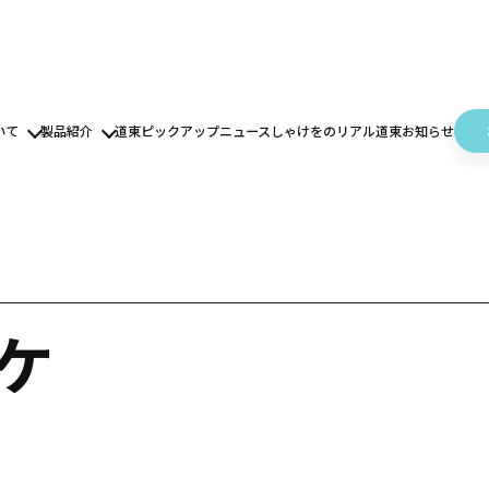
いて
製品紹介
道東ピックアップニュース
しゃけをのリアル道東
お知らせ
ッケ