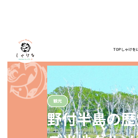
TOP
しゃけを
観光
野付半島の歴