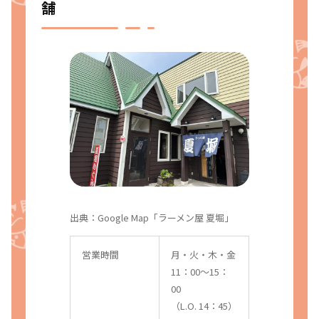
舗
出典：
Google Map「ラーメン屋 夏堀」
営業時間
月・火・木・金
11：00〜15：
00
（L.O. 14：45）