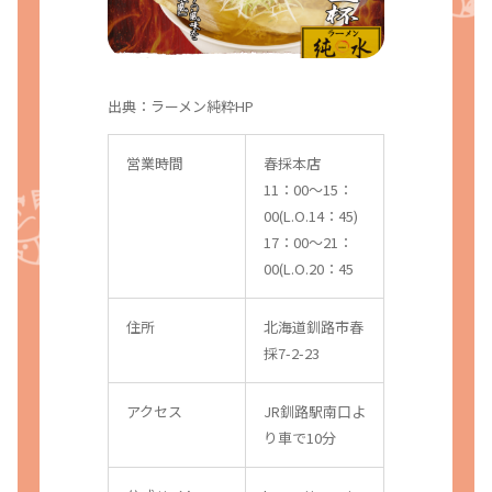
出典：
ラーメン純粋HP
営業時間
春採本店
11：00～15：
00(L.O.14：45)
17：00～21：
00(L.O.20：45
住所
北海道釧路市春
採7-2-23
アクセス
JR釧路駅南口よ
り車で10分