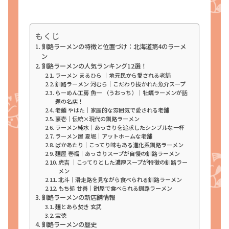
もくじ
釧路ラーメンの特徴と位置づけ：北海道第4のラーメ
ン
釧路ラーメンの人気ランキング12選！
ラーメン まるひら ｜地元民から愛される老舗
釧路ラーメン 河むら｜こだわり抜かれた魚介スープ
らーめん工房 魚一 （うおっち）｜牡蠣ラーメンが話
題の名店！
老麺 やはた｜家庭的な雰囲気で愛される老舗
豪壱｜伝統×現代の釧路ラーメン
ラーメン純水｜あっさりを追求したシンプルな一杯
ラーメン屋 夏堀｜アットホームな老舗
ばかあたり｜こってり味もある進化系釧路ラーメン
麺屋 壱福｜あっさりスープが自慢の釧路ラーメン
虎吉 ｜こってりとした濃厚スープが特徴の釧路ラー
メン
北斗｜滑走路を見ながら食べられる釧路ラーメン
もち処 甘善｜餅屋で食べられる釧路ラーメン
釧路ラーメンの新店舗情報
麺とあら焚き 玄武
宝徳
釧路ラーメンの歴史