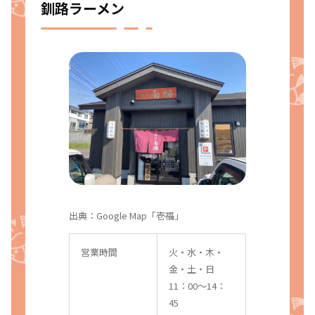
釧路ラーメン
出典：
Google Map「壱福」
営業時間
火・水・木・
金・土・日
11：00〜14：
45