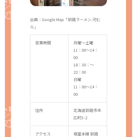
出典：Google Map「釧路ラーメン 河む
ら」
営業時間
月曜〜土曜
11：00～14：
00
18：30：～
22：00
日曜
11：00～14：
00
住所
北海道釧路市末
広町5-2
アクセス
根室本線 釧路