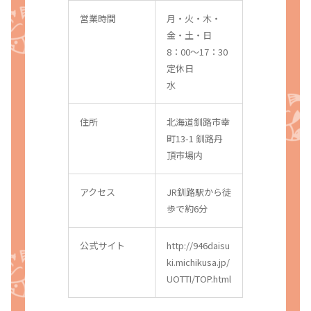
営業時間
月・火・木・
金・土・日
8：00〜17：30
定休日
水
住所
北海道釧路市幸
町13-1 釧路丹
頂市場内
アクセス
JR釧路駅から徒
歩で約6分
公式サイト
http://946daisu
ki.michikusa.jp/
UOTTI/TOP.html