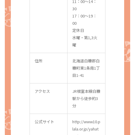
11：00〜14：
30
17：00〜19：
00
定休日
水曜・第1,3火
曜
住所
北海道白糠郡白
糠町東1条南1丁
目1-41
アクセス
JR根室本線白糠
駅から徒歩約3
分
公式サイト
http://www10.p
lala.or.jp/yahat