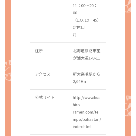
11：00〜20：
00
（L.O. 19：45）
定休日
月
住所
北海道釧路市星
が浦大通1-8-11
アクセス
新大楽毛駅から
2,649m
公式サイト
http://www.kus
hiro-
ramen.com/te
mpo/bakaatari/
index.html