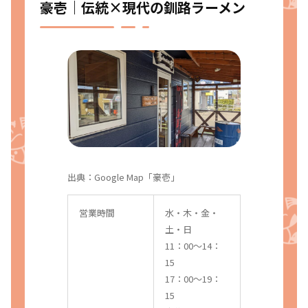
豪壱｜伝統×現代の釧路ラーメン
出典：
Google Map「豪壱」
営業時間
水・木・金・
土・日
11：00〜14：
15
17：00〜19：
15