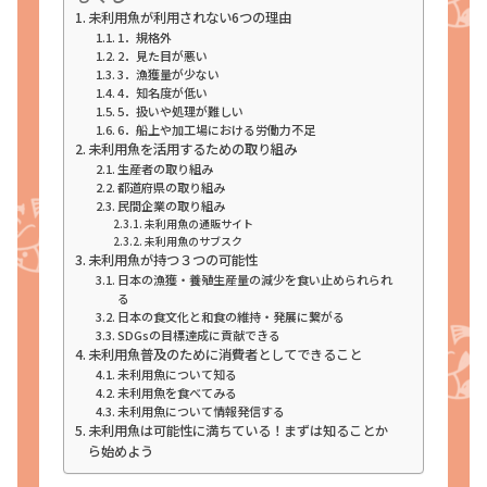
未利用魚が利用されない6つの理由
1．規格外
2．見た目が悪い
3．漁獲量が少ない
4．知名度が低い
5．扱いや処理が難しい
6．船上や加工場における労働力不足
未利用魚を活用するための取り組み
生産者の取り組み
都道府県の取り組み
民間企業の取り組み
未利用魚の通販サイト
未利用魚のサブスク
未利用魚が持つ３つの可能性
日本の漁獲・養殖生産量の減少を食い止められられ
る
日本の食文化と和食の維持・発展に繋がる
SDGsの目標達成に貢献できる
未利用魚普及のために消費者としてできること
未利用魚について知る
未利用魚を食べてみる
未利用魚について情報発信する
未利用魚は可能性に満ちている！まずは知ることか
ら始めよう