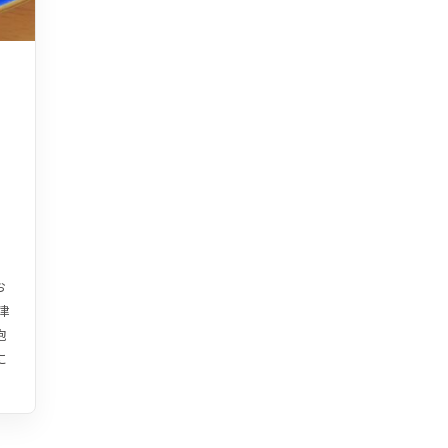
お
津
抱
に