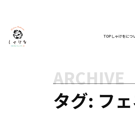
TOP
しゃけをにつ
ARCHIVE
タグ: フ