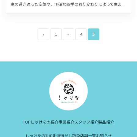
室の透き通った空気や、明確な四季の移り変わりによって生ま...
投
‹
1
…
4
5
稿
の
ペ
ー
ジ
送
り
TOP
しゃけをの紹介
事業紹介
スタッフ紹介
製品紹介
しゃけをのTHE北海道だし
取扱店舗一覧
お知らせ